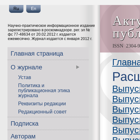
Ru
En
Акт
Научно-практическое информационное издание
пуб
зарегистрировано в роскомнадзоре. рег. эл №
фс 77-48634 от 20.02.2012 г. издается
ежемесячно. Журнал издается с января 2012 г.
ISSN 2304-91
Главная страница
Главн
О журнале
Расш
Устав
Политика и
Выпус
публикационная этика
журнала
Выпус
Реквизиты редакции
Выпус
Редакционный совет
Выпус
Подписка
Выпус
Авторам