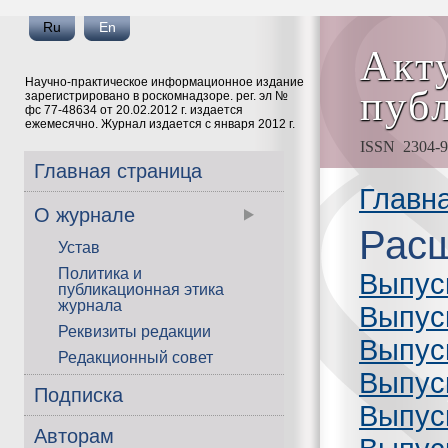
Ru
En
Акт
Научно-практическое информационное издание
пуб
зарегистрировано в роскомнадзоре. рег. эл №
фс 77-48634 от 20.02.2012 г. издается
ежемесячно. Журнал издается с января 2012 г.
ISSN 2304-91
Главная страница
Главн
О журнале
Расш
Устав
Политика и
Выпус
публикационная этика
журнала
Выпус
Реквизиты редакции
Выпус
Редакционный совет
Выпус
Подписка
Выпус
Авторам