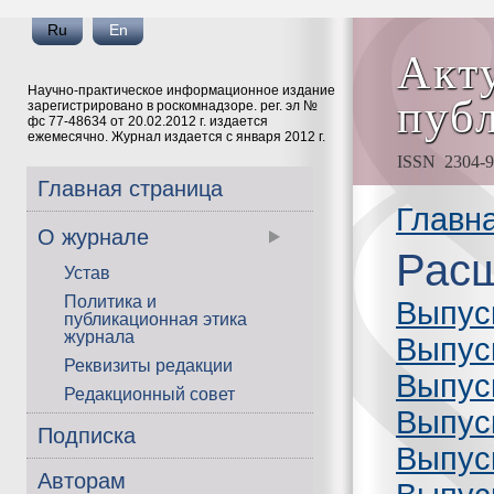
Ru
En
Акт
Научно-практическое информационное издание
пуб
зарегистрировано в роскомнадзоре. рег. эл №
фс 77-48634 от 20.02.2012 г. издается
ежемесячно. Журнал издается с января 2012 г.
ISSN 2304-91
Главная страница
Главн
О журнале
Расш
Устав
Политика и
Выпус
публикационная этика
журнала
Выпус
Реквизиты редакции
Выпус
Редакционный совет
Выпус
Подписка
Выпус
Авторам