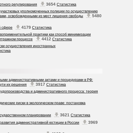
3654
лютного регулирования
Статистика
 участковых уполномоченных полиции по осуществлению
5480
цами, освобожденными из мест лишения свободы
4179
й сфере
Статистика
воприменительной практики как способ минимизации
4412
битражном процессе
Статистика
иски осуществления иностранных
истика
ными административными актами и процедурами в РФ:
3917
ути их решения
Статистика
удопроизводства и административного процесса: теория
ические риски в экологическом праве: постановка
3621
осударственном планировании
Статистика
3969
развития административной юстиции в России