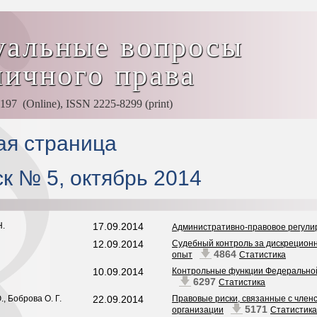
уальные вопросы
личного права
97 (Online), ISSN 2225-8299 (print)
ая страница
к № 5, октябрь 2014
Н.
17.09.2014
Административно-правовое регул
12.09.2014
Судебный контроль за дискрецион
4864
опыт
Статистика
10.09.2014
Контрольные функции Федеральной
6297
Статистика
., Боброва О. Г.
22.09.2014
Правовые риски, связанные с член
5171
организации
Статистика