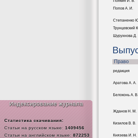
Понкин И. В.
Попов А. И.
Степаненко Ю
Трунцевский Ю
Шурухнова Д. 
Выпус
Право
pедакция
Аратова А. А.
Белоконь А. В.
Индексирование журнала
Жданов Н. М.
Статистика скачивания:
Кизилов В. В.
Статьи на русском языке:
1409456
Статьи на английском языке:
872253
Князева И. Н.