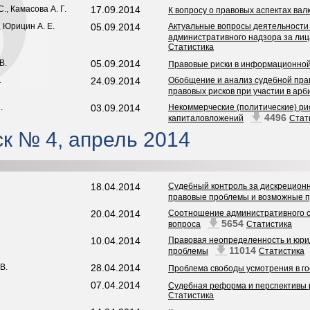
., Камасова А. Г.
17.09.2014
К вопросу о правовых аспектах ва
, Юрицин А. Е.
05.09.2014
Актуальные вопросы деятельности
административного надзора за ли
Статистика
В.
05.09.2014
Правовые риски в информационно
.
24.09.2014
Обобщение и анализ судебной пра
правовых рисков при участии в ар
.
03.09.2014
Некоммерческие (политические) р
4496
капиталовложений
Стат
к № 4, апрель 2014
18.04.2014
Судебный контроль за дискрецион
правовые проблемы и возможные п
20.04.2014
Соотношение административного с
5654
вопроса
Статистика
10.04.2014
Правовая неопределенность и юрид
11014
проблемы
Статистика
В.
28.04.2014
Проблема свободы усмотрения в г
07.04.2014
Судебная реформа и перспективы 
Статистика