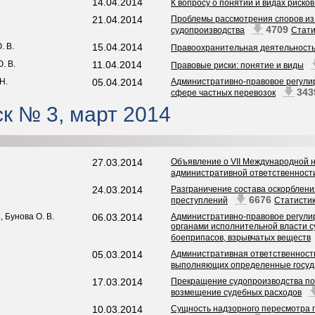
14.04.2014
К вопросу о понятии и видах риско
21.04.2014
Проблемы рассмотрения споров из
4709
судопроизводства
Стати
. В.
15.04.2014
Правоохранительная деятельность
. В.
11.04.2014
Правовые риски: понятие и виды
Н.
05.04.2014
Административно-правовое регулир
34
сфере частных перевозок
к № 3, март 2014
27.03.2014
Объявление о VII Международной 
административной ответственност
24.03.2014
Разграничение состава оскорблен
6676
преступлений
Статисти
, Бунова О. В.
06.03.2014
Административно-правовое регулир
органами исполнительной власти с
боеприпасов, взрывчатых веществ
05.03.2014
Административная ответственность
выполняющих определенные госуд
17.03.2014
Прекращение судопроизводства по 
возмещение судебных расходов
10.03.2014
Сущность надзорного пересмотра 