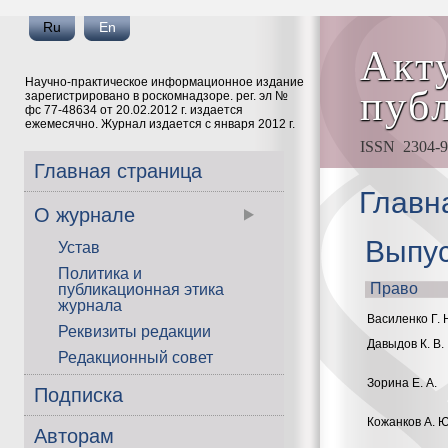
Ru
En
Акт
Научно-практическое информационное издание
пуб
зарегистрировано в роскомнадзоре. рег. эл №
фс 77-48634 от 20.02.2012 г. издается
ежемесячно. Журнал издается с января 2012 г.
ISSN 2304-91
Главная страница
Главн
О журнале
Выпус
Устав
Политика и
Право
публикационная этика
журнала
Василенко Г. 
Реквизиты редакции
Давыдов К. В.
Редакционный совет
Зорина Е. А.
Подписка
Кожанков А. Ю
Авторам