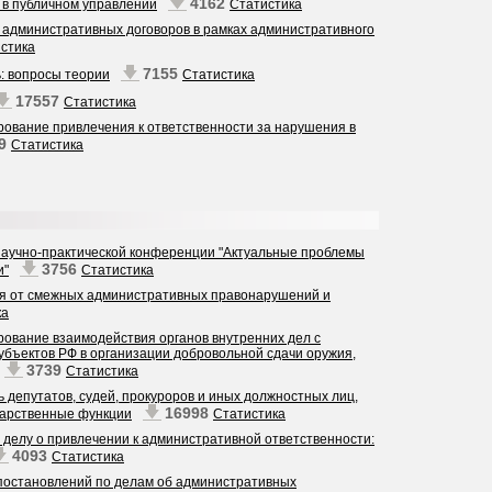
4162
в в публичном управлении
Статистика
 административных договоров в рамках административного
стика
7155
: вопросы теории
Статистика
17557
Статистика
ование привлечения к ответственности за нарушения в
39
Статистика
научно-практической конференции "Актуальные проблемы
3756
и"
Статистика
ия от смежных административных правонарушений и
ка
ование взаимодействия органов внутренних дел с
убъектов РФ в организации добровольной сдачи оружия,
3739
Статистика
 депутатов, судей, прокуроров и иных должностных лиц,
16998
арственные функции
Статистика
делу о привлечении к административной ответственности:
4093
Статистика
постановлений по делам об административных