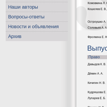
Комовкина Л. С
Наши авторы
Кошелев Е. В.
Вопросы-ответы
Остроушко А. 
Новости и объявления
Соловьев А. А
Архив
Фролкина Е. Н
Выпус
Право
Давыдов К. В.
Дёмин А. А.
Кичигин Н. В.
Кудряшова Е. 
Лупарев Е. Б.