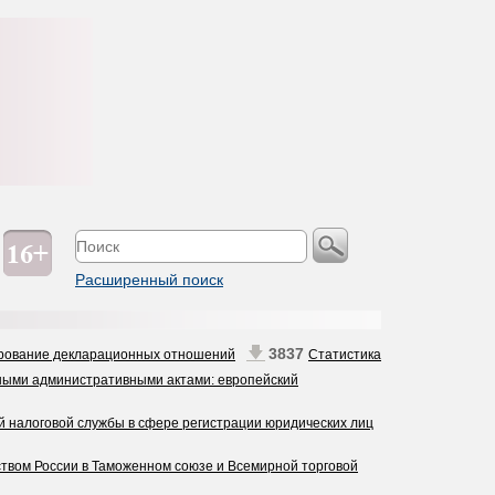
Расширенный поиск
3837
ирование декларационных отношений
Статистика
ными административными актами: европейский
 налоговой службы в сфере регистрации юридических лиц
ством России в Таможенном союзе и Всемирной торговой